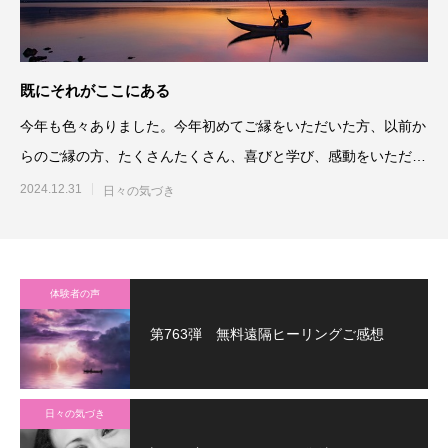
既にそれがここにある
今年も色々ありました。今年初めてご縁をいただいた方、以前か
らのご縁の方、たくさんたくさん、喜びと学び、感動をいただき
ました。本
2024.12.31
日々の気づき
体験者の声
第763弾 無料遠隔ヒーリングご感想
日々の気づき