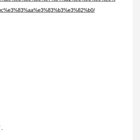
c%e3%83%aa%e3%83%b3%e3%82%b0/
て、