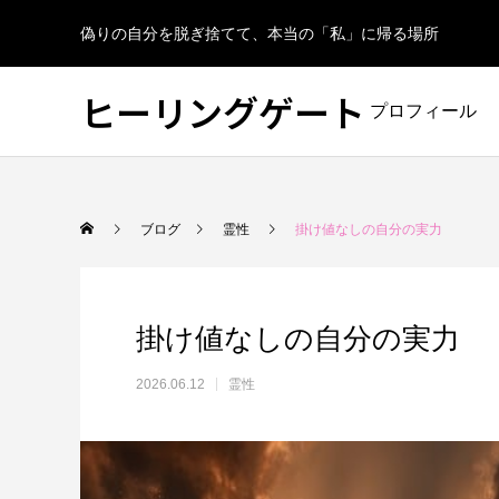
偽りの自分を脱ぎ捨てて、本当の「私」に帰る場所
ヒーリングゲート
プロフィール
ブログ
霊性
掛け値なしの自分の実力
掛け値なしの自分の実力
2026.06.12
霊性