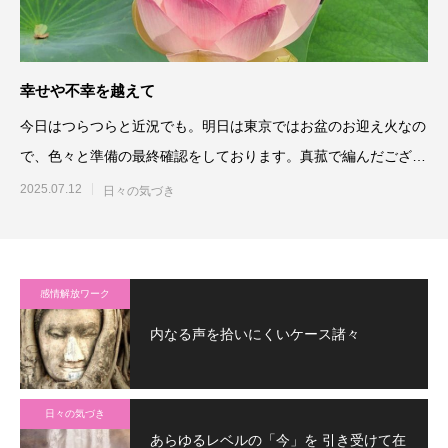
幸せや不幸を越えて
今日はつらつらと近況でも。明日は東京ではお盆のお迎え火なの
で、色々と準備の最終確認をしております。真菰で編んだござも
精霊馬も準備完
2025.07.12
日々の気づき
感情解放ワーク
内なる声を拾いにくいケース諸々
日々の気づき
あらゆるレベルの「今」を 引き受けて在