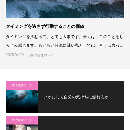
タイミングを逃さず行動することの価値
タイミングを掴むって、とても大事です。最近は、このことをし
みじみ感じます。もともと時流に疎い私としては、そうは言って
も、よくわか
2025.04.29
感情解放ワーク
感情解放ワーク
いかにして自分の気持ちに触れるか
感情解放ワーク