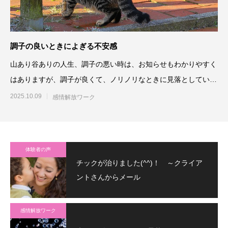
調子の良いときによぎる不安感
山あり谷ありの人生、調子の悪い時は、お知らせもわかりやすく
はありますが、調子が良くて、ノリノリなときに見落としている
ものがあるので
2025.10.09
感情解放ワーク
体験者の声
チックが治りました(^^)！ ～クライア
ントさんからメール
感情解放ワーク