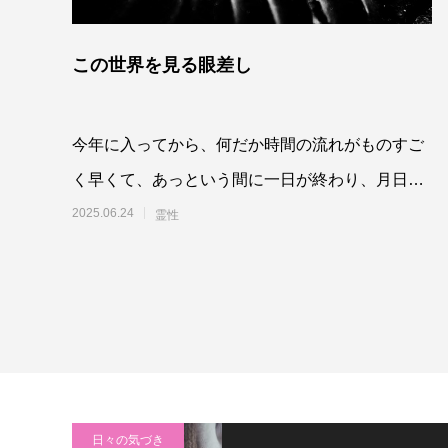
この世界を見る眼差し
今年に入ってから、何だか時間の流れがものすご
く早くて、あっという間に一日が終わり、月日が
経っていてびっくりします。目の前のやること
2025.06.24
霊性
日々の気づき