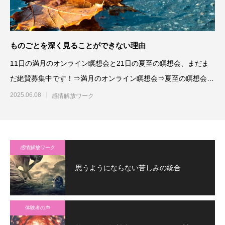
ものごとを深く見ることができない理由
11日の満月のオンライン瞑想会と21日の夏至の瞑想会、まだま
だ絶賛募集中です！⇒満月のオンライン瞑想会⇒夏至の瞑想会さ
て。
2025.06.08
感情解放ワーク
感情解放ワーク
思うようにならない苦しみの統合
体験者の声