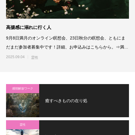
高揚感に溺れに行く人
9月8日満月のオンライン瞑想会、23日秋分の瞑想会、ともにま
だまだ参加者募集中です！詳細、お申込みはこちらから。⇒満月
のオンライン
2025.09.04
霊性
感情解放ワーク
癒すべきものの在り処
霊性