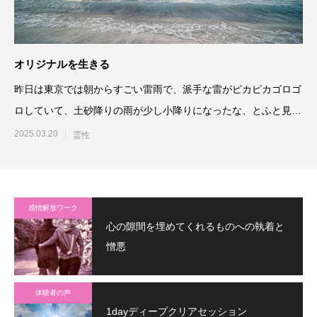
オリジナルを生きる
昨日は東京では朝からすごい雷雨で、派手な雷がピカピカゴロゴ
ロしていて、土砂降りの雨が少し小降りになったな、とふと見れ
ば、今度は雪に
2025.03.20
霊性
感情解放ワーク
心の隙間を埋めてくれるものへの執着と
憎悪
体験者の声
1dayディープクリアセッション