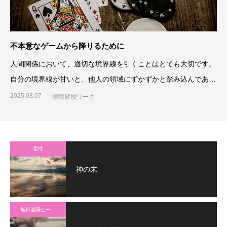
不本意なゲームから降りるために
人間関係において、適切な境界線を引くことはとても大切です。
自分の境界線が甘いと、他人の領域にずかずかと踏み込んであれ
これコントロ
2025.03.07
感情解放ワーク
霊性
神の末
無料遠隔ヒーリング