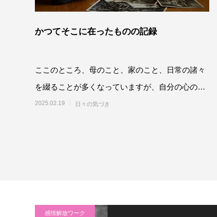
かつてそこに在ったものの記録
ここのところ、母のこと、家のこと、日常の諸々
を綴ることが多くなっていますが、自分の心の内
に湧き起こることを日々の出来事とともに書き
2025.02.19
日々の気づき
感情解放ワーク