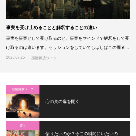
事実を受け止めることと解釈することの違い
事実を事実として受け取るのと、事実をマインドで解釈をして受
け取るのは違います。セッションをしていてしばしばこの両者の
違いが引っか
2025.07.25
感情解放ワーク
感情解放ワーク
心の奥の扉を開く
霊性
悟りたいのか？今この瞬間にいたいの