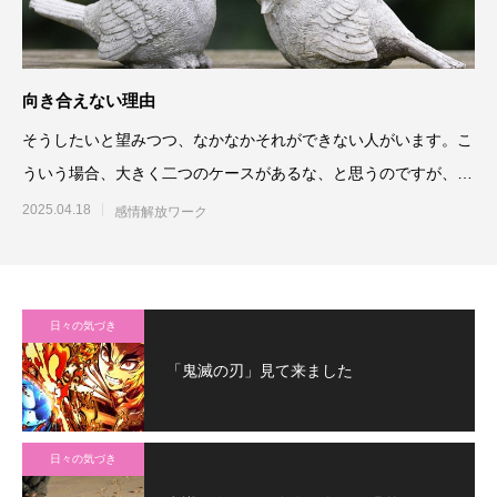
向き合えない理由
そうしたいと望みつつ、なかなかそれができない人がいます。こ
ういう場合、大きく二つのケースがあるな、と思うのですが、一
つは、本当にそれを望んで
2025.04.18
感情解放ワーク
日々の気づき
「鬼滅の刃」見て来ました
日々の気づき