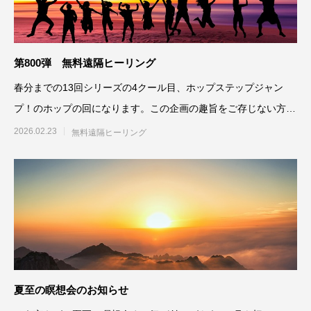
第800弾 無料遠隔ヒーリング
春分までの13回シリーズの4クール目、ホップステップジャン
プ！のホップの回になります。この企画の趣旨をご存じない方
は、こちらをご覧
2026.02.23
無料遠隔ヒーリング
夏至の瞑想会のお知らせ