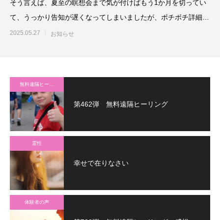
そう言えば、夏至の瞑想会まで気が付けばもう1か月を切ってい
て、うっかり告知が遅くなってしまいましたが、ボチボチ詳細、
お知らせしていきま
2025.05.27
お知らせ
無料遠隔ヒーリング
第462弾 無料遠隔ヒーリング
霊性
幸せで在りなさい
体験者の声