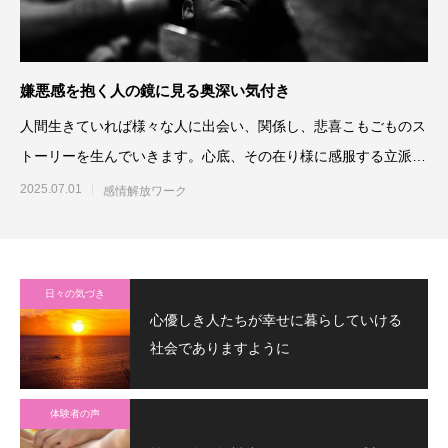
嫌悪感を抱く人の鏡に見る奥深い気付き
人間生きていれば様々な人に出会い、関係し、悲喜こもごものス
トーリーを生んでいきます。心底、その在り様に感服する立派な
人もいれば、
2025.07.01
感情解放ワーク
日々の気づき
心優しき人たちが幸せに暮らしていける
社会でありますように
体験者の声