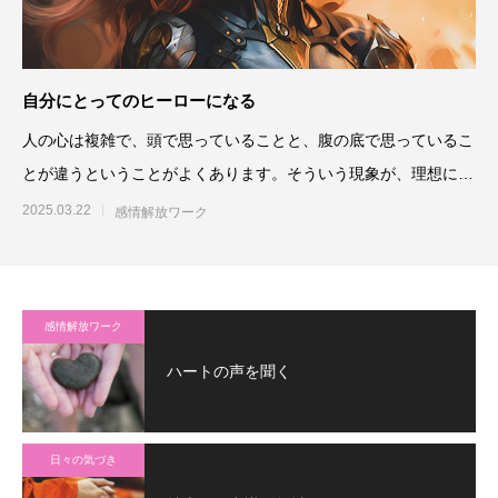
自分にとってのヒーローになる
人の心は複雑で、頭で思っていることと、腹の底で思っているこ
とが違うということがよくあります。そういう現象が、理想に近
づきたいのに近づけない
2025.03.22
感情解放ワーク
感情解放ワーク
ハートの声を聞く
日々の気づき