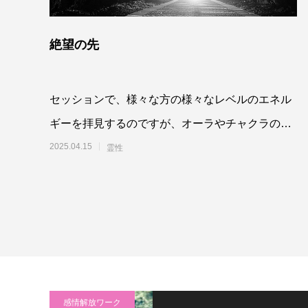
絶望の先
セッションで、様々な方の様々なレベルのエネル
ギーを拝見するのですが、オーラやチャクラの状
態から、もっと奥深く、その方の魂の願いや
2025.04.15
霊性
感情解放ワーク