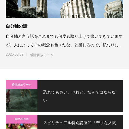
自分軸の話
自分軸と言う話をこれまでも何度も取り上げて書いてきています
が、人によってその概念も色々だな、と感じるので、私なりに思
うところ、書いて
2025.03.02
感情解放ワーク
感情解放ワーク
恐れても良い。けれど、怯んではならな
い
体験者の声
スピリチュアル特別講座21「苦手な人間