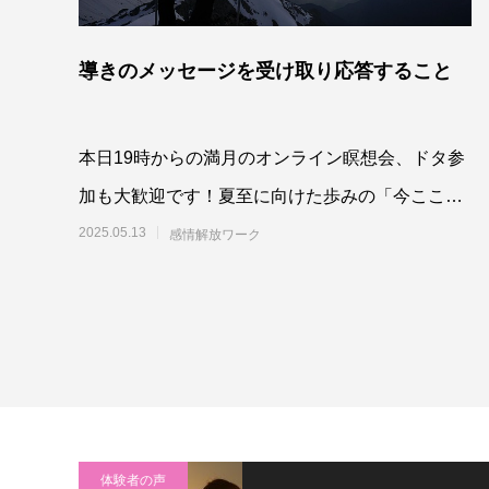
導きのメッセージを受け取り応答すること
本日19時からの満月のオンライン瞑想会、ドタ参
加も大歓迎です！夏至に向けた歩みの「今ここ」
をしっかり確認、調整していきましょう！
2025.05.13
感情解放ワーク
体験者の声