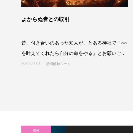
よからぬ者との取引
昔、付き合いのあった知人が、とある神社で「○○
を叶えてくれたら自分の命をやる」とお願いごと
をしたことがある、というのを聞いて、びっ
2025.08.20
感情解放ワーク
霊性