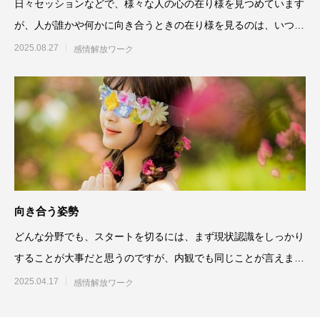
日々セッションなどで、様々な人の心の在り様を見つめています
が、人が誰かや何かに向き合うときの在り様を見るのは、いつも
とても興味深
2025.08.27
感情解放ワーク
向き合う姿勢
どんな分野でも、スタートを切るには、まず現状認識をしっかり
することが大事だと思うのですが、内観でも同じことが言えま
す。自分は今どんな状態な
2025.04.17
感情解放ワーク