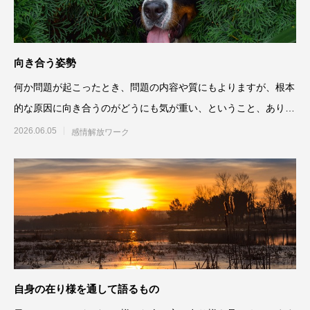
向き合う姿勢
何か問題が起こったとき、問題の内容や質にもよりますが、根本
的な原因に向き合うのがどうにも気が重い、ということ、ありま
すよね。今起
2026.06.05
感情解放ワーク
自身の在り様を通して語るもの