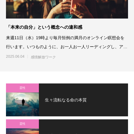
「本来の自分」という概念への違和感
来週11日（水）19時より毎月恒例の満月のオンライン瞑想会を
行います。いつものように、お一人お一人リーディングし、アド
バイス、メ
2025.06.04
感情解放ワーク
霊性
生々流転なる命の本質
霊性