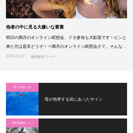
他者の中に見る大嫌いな要素
明日の満月のオンライン瞑想会、ドタ参加も大歓迎です！ピンと
来た方は是非どうぞ！⇒満月のオンライン瞑想会さて。そんなに
こだわら
2025.03.13
感情解放ワーク
日々の気づき
母が他界する前にあったサイン
無料遠隔ヒーリング