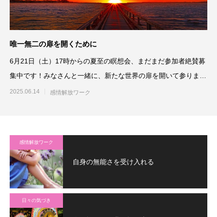
唯一無二の扉を開くために
6月21日（土）17時からの夏至の瞑想会、まだまだ参加者絶賛募
集中です！みなさんと一緒に、新たな世界の扉を開いて参りまし
ょう！
2025.06.14
感情解放ワーク
感情解放ワーク
自身の無能さを受け入れる
日々の気づき