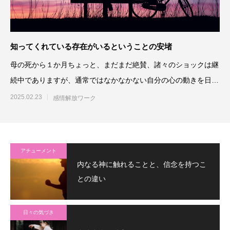
知ってくれている存在がいるということの安堵
母の死から１か月ちょっと、まだまだ絶賛、諸々のショックは継
続中でありますが、通常ではなかなかない自分の心の動きを日々
観察しています
2025.02.23
感情解放ワーク
アチューメント
内なる神に触れることと、信念を持つこ
との違い
日々の気づき