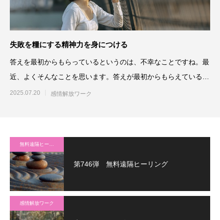
失敗を糧にする精神力を身につける
答えを最初からもらっているというのは、不幸なことですね。最
近、よくそんなことを思います。答えが最初からもらえているな
ら、間違えな
2025.07.20
感情解放ワーク
無料遠隔ヒーリング
第746弾 無料遠隔ヒーリング
感情解放ワーク