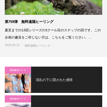
第759弾 無料遠隔ヒーリング
夏至までの13回シリーズの3クール目のステップの回です。この
企画の趣旨をご存じない方は、こちらをご覧ください。
https://ww
2025.05.12
無料遠隔ヒーリング
感情解放ワーク
混乱の下に隠された感情
感情解放ワーク