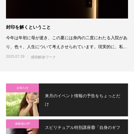
封印を解くということ
今年は年初に母が逝き、この夏には身内の二度にわたる入院があ
り、色々、人生について考えさせられています。現実的に、私自
身も既に人生
2025.07.29
感情解放ワーク
お知らせ
来月のイベント情報の予告をちょっとだ
け
体験者の声
スピリチュアル特別講座⑱「自身のギフ