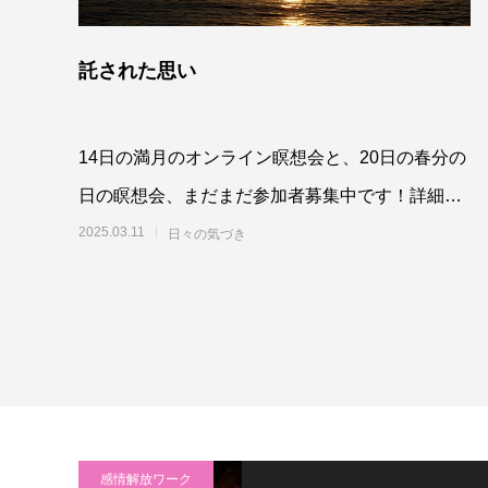
託された思い
14日の満月のオンライン瞑想会と、20日の春分の
日の瞑想会、まだまだ参加者募集中です！詳細、
お申込みはこちらから。⇒満月のオンライ
2025.03.11
日々の気づき
感情解放ワーク