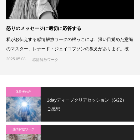
怒りのメッセージに適切に応答する
私がお伝えする感情解放ワークの根っこには、深い目覚めた意識
のマスター、レナード・ジェイコブソンの教えがあります。彼の
感情に関する教
2025.05.08
感情解放ワーク
体験者の声
1dayディープクリアセッション（6/22）
ご感想
感情解放ワーク