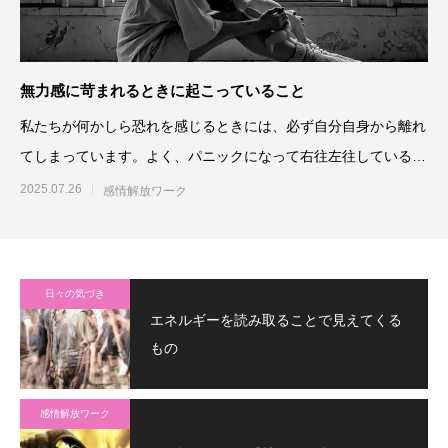
無力感に苛まれるときに起こっていること
私たちが何かしら恐れを感じるときには、必ず自分自身から離れ
てしまっています。よく、パニックになって右往左往している状
態を浮足立
2025.07.26
感情解放ワーク
日々の気づき
エネルギーを読み取ることで見えてくる
もの
感情解放ワーク