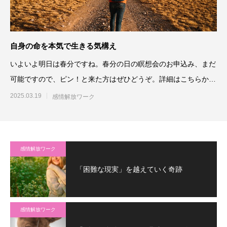
自身の命を本気で生きる気構え
いよいよ明日は春分ですね。春分の日の瞑想会のお申込み、まだ
可能ですので、ピン！と来た方はぜひどうぞ。詳細はこちらか
ら。⇒春分の
2025.03.19
感情解放ワーク
感情解放ワーク
「困難な現実」を越えていく奇跡
感情解放ワーク