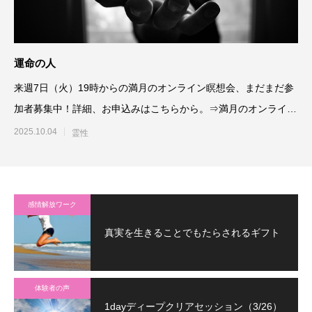
運命の人
来週7日（火）19時からの満月のオンライン瞑想会、まだまだ参
加者募集中！詳細、お申込みはこちらから。⇒満月のオンライン
瞑想会さ
2025.10.04
霊性
感情解放ワーク
真実を生きることでもたらされるギフト
体験者の声
1dayディープクリアセッション（3/26）