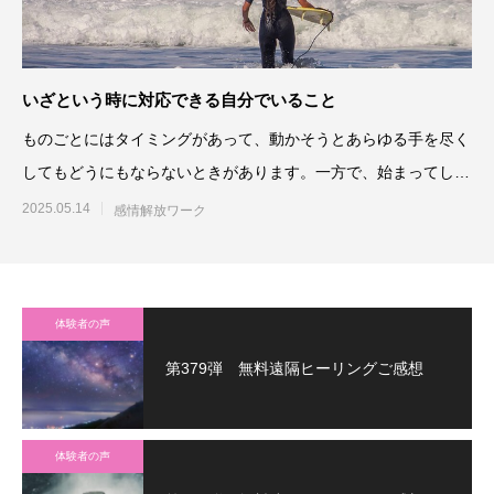
いざという時に対応できる自分でいること
ものごとにはタイミングがあって、動かそうとあらゆる手を尽く
してもどうにもならないときがあります。一方で、始まってしま
ったら一気にあ
2025.05.14
感情解放ワーク
体験者の声
第379弾 無料遠隔ヒーリングご感想
体験者の声