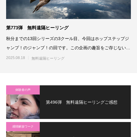
第773弾 無料遠隔ヒーリング
秋分までの13回シリーズの3クール目、今回はホップステップジ
ャンプ！のジャンプ！の回です。この企画の趣旨をご存じない方
は、こちらを
2025.08.18
無料遠隔ヒーリング
体験者の声
第496弾 無料遠隔ヒーリングご感想
感情解放ワーク