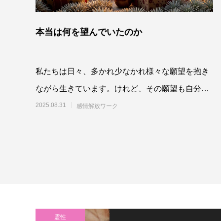
本当は何を望んでいたのか
私たちは日々、多かれ少なかれ様々な願望を抱き
ながら生きています。けれど、その願望も自分が
ほしいものをダイレクトに望んでいるかとい
2025.08.31
感情解放ワーク
霊性