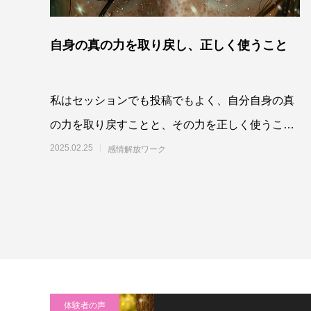
自身の真の力を取り戻し、正しく使うこと
私はセッションでも投稿でもよく、自分自身の真
の力を取り戻すことと、その力を正しく使うこと
についてお話しています。この二つは車の両輪
2025.02.25
感情解放ワーク
体験者の声