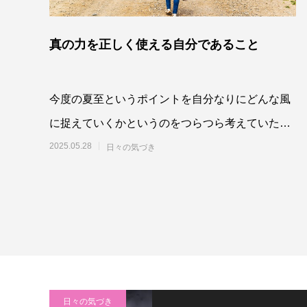
真の力を正しく使える自分であること
今度の夏至というポイントを自分なりにどんな風
に捉えていくかというのをつらつら考えていたの
ですが、夏至までのこの期間、これまでにな
2025.05.28
日々の気づき
日々の気づき