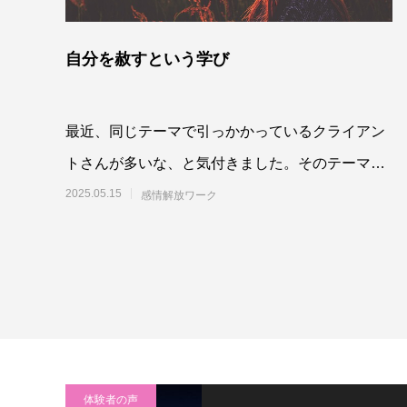
自分を赦すという学び
最近、同じテーマで引っかかっているクライアン
トさんが多いな、と気付きました。そのテーマが
何かというと、自分を赦せずにいること、で
2025.05.15
感情解放ワーク
体験者の声