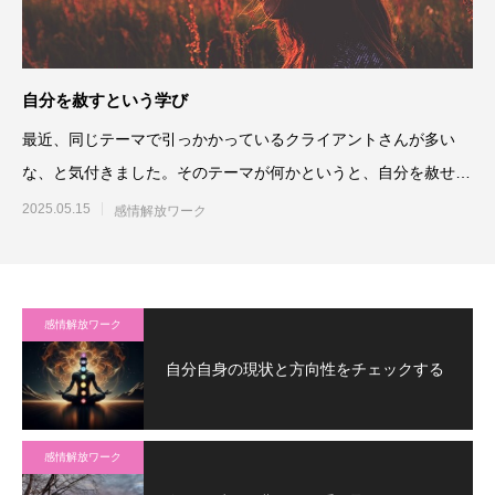
自分を赦すという学び
最近、同じテーマで引っかかっているクライアントさんが多い
な、と気付きました。そのテーマが何かというと、自分を赦せず
にいること、で
2025.05.15
感情解放ワーク
感情解放ワーク
自分自身の現状と方向性をチェックする
感情解放ワーク