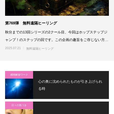
第769弾 無料遠隔ヒーリング
秋分までの13回シリーズの2クール目、今回はホップステップジ
ャンプ！のステップの回です。この企画の趣旨をご存じない方
は、こちらをご
2025.07.21
無料遠隔ヒーリング
感情解放ワーク
心の奥に沈められたものが引き上げられ
る時
日々の気づき