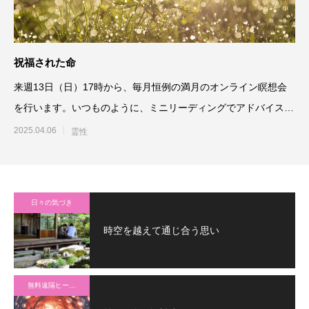
祝福された命
来週13日（日）17時から、毎月恒例の満月のオンライン瞑想会
を行います。いつものように、ミニリーディングでアドバイスや
メッセージをお
2025.04.06
霊性
日々の気づき
時空を越えて通じ合う思い
無料遠隔ヒーリング