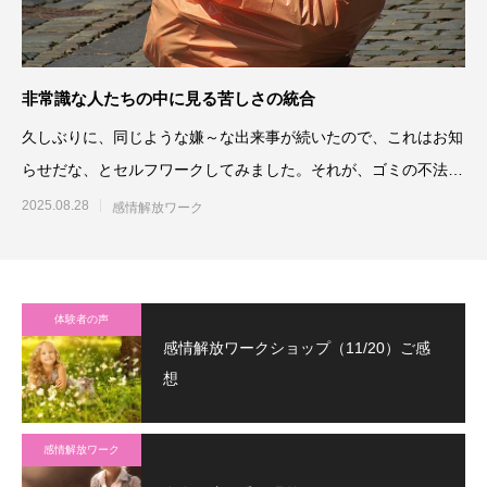
非常識な人たちの中に見る苦しさの統合
久しぶりに、同じような嫌～な出来事が続いたので、これはお知
らせだな、とセルフワークしてみました。それが、ゴミの不法投
棄のことで、一つ目は、
2025.08.28
感情解放ワーク
体験者の声
感情解放ワークショップ（11/20）ご感
想
感情解放ワーク