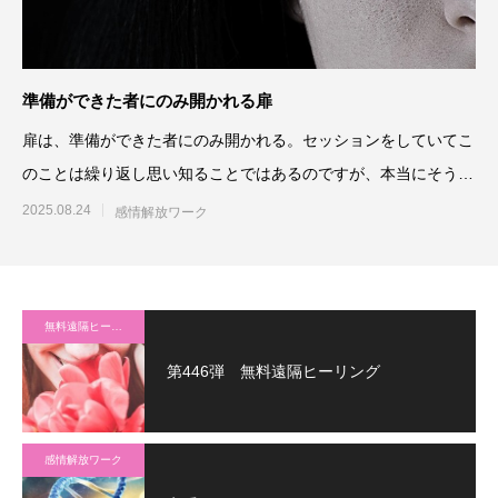
準備ができた者にのみ開かれる扉
扉は、準備ができた者にのみ開かれる。セッションをしていてこ
のことは繰り返し思い知ることではあるのですが、本当にそうで
あるならば
2025.08.24
感情解放ワーク
無料遠隔ヒーリング
第446弾 無料遠隔ヒーリング
感情解放ワーク