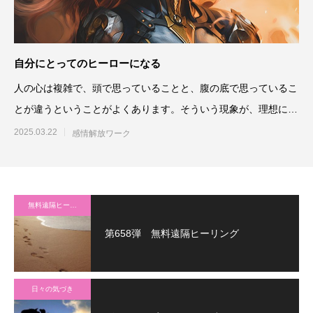
自分にとってのヒーローになる
人の心は複雑で、頭で思っていることと、腹の底で思っているこ
とが違うということがよくあります。そういう現象が、理想に近
づきたいのに近づけない
2025.03.22
感情解放ワーク
無料遠隔ヒーリング
第658弾 無料遠隔ヒーリング
日々の気づき