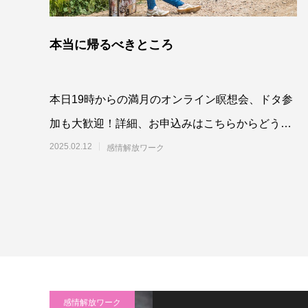
本当に帰るべきところ
本日19時からの満月のオンライン瞑想会、ドタ参
加も大歓迎！詳細、お申込みはこちらからどう
ぞ。⇒満月のオンライン瞑想会さて。
2025.02.12
感情解放ワーク
感情解放ワーク