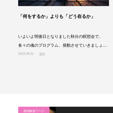
「何をするか」よりも「どう在るか」
いよいよ明後日となりました秋分の瞑想会で、
各々の魂のプログラム、発動させていきましょ
う。詳細とお申込みはこちらから。⇒秋分の瞑想
2025.09.21
霊性
会
感情解放ワーク