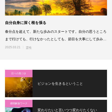
自分自身に深く根を張る
春分点を超えて、新たな歩みのスタートです。自分の思うところ
まで行けても、行けなかったとしても、節目を大事にして歩みを
進めることで、
2025.03.21
霊性
日々の気づき
ビジョンを生きるということ
感情解放ワーク
変わりたいと言いつつ変わりたくない