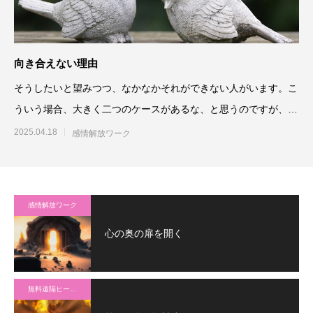
向き合えない理由
そうしたいと望みつつ、なかなかそれができない人がいます。こ
ういう場合、大きく二つのケースがあるな、と思うのですが、一
つは、本当にそれを望んで
2025.04.18
感情解放ワーク
感情解放ワーク
心の奥の扉を開く
無料遠隔ヒーリング